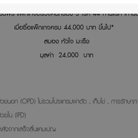
รับฟรี แพ็กเกจตรวจคัดกรอง 3 โรค 44 ท่านแรก เท่านั้
เมื่อซื้อแพ็กเกจครบ 44,000 บาท ขึ้นไป*
สมอง หัวใจ มะเร็ง
มูลค่า 24,000 บาท
วยนอก (OPD) ไม่รวมโปรแกรมผ่าตัด , เก็บไข่ , การรักษาภา
ป่วยใน (IPD)
บหลังจากเสร็จสิ้นแคมเปญ