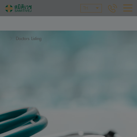
TH
Doctors Listing