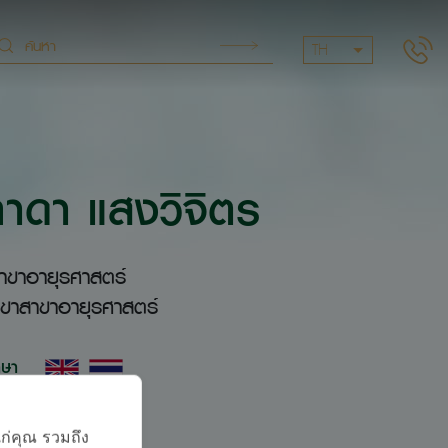
TH
าดา แสงวิจิตร
าขาอายุรศาสตร์
าขาสาขาอายุรศาสตร์
าษา
แก่คุณ รวมถึง