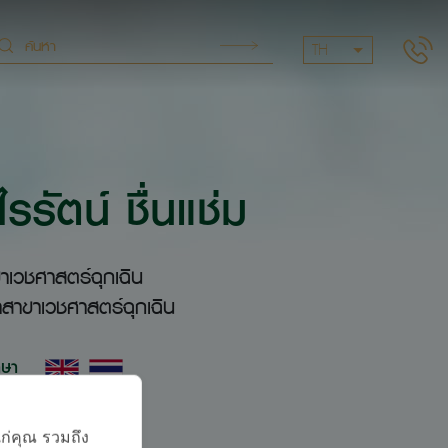
TH
รรัตน์ ชื่นแช่ม
าเวชศาสตร์ฉุกเฉิน
สาขาเวชศาสตร์ฉุกเฉิน
าษา
แก่คุณ รวมถึง