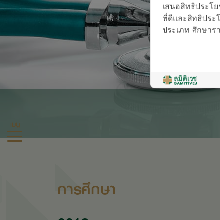
เสนอสิทธิประโยช
ที่ดีและสิทธิประโย
ประเภท ศึกษารายล
เมนู
การศึกษา