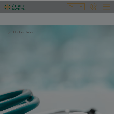
TH
Doctors Listing