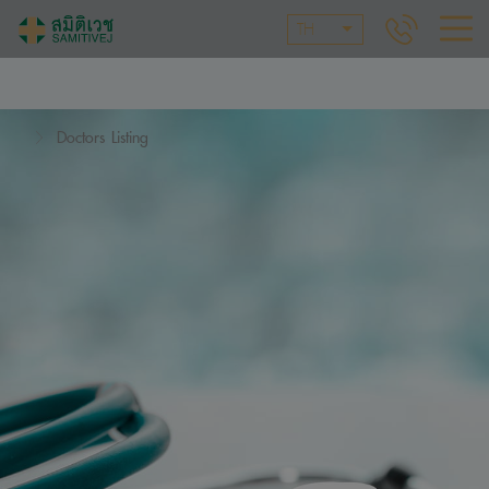
TH
Doctors Listing