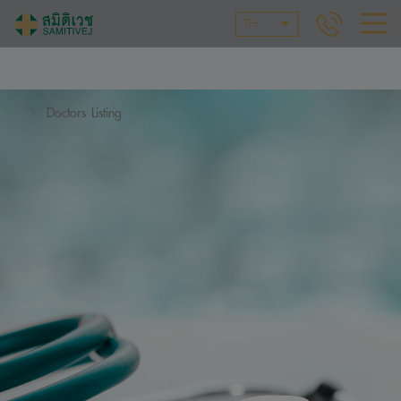
TH
Doctors Listing