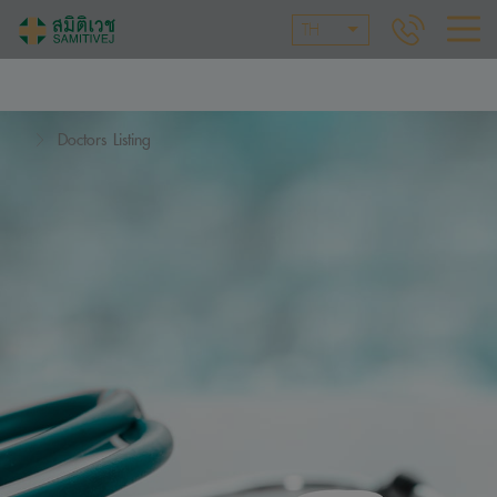
TH
Doctors Listing