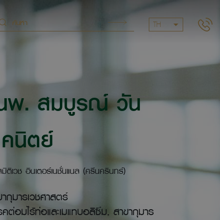
TH
นพ. สมบูรณ์ วัน
คนิตย์
ิเวช อินเตอร์เนชั่นแนล (ศรีนครินทร์)
ขากุมารเวชศาสตร์
คต่อมไร้ท่อและเมแทบอลิซึม, สาขากุมาร