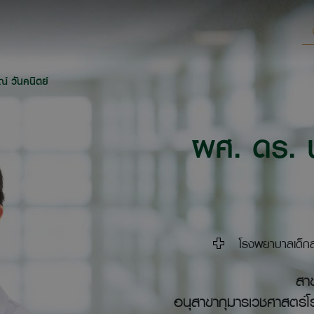
์ วันคนิตย์
ผศ. ดร. 
โรงพยาบาลเด็กสมิต
สา
อนุสาขากุมารเวชศาสตร์โร