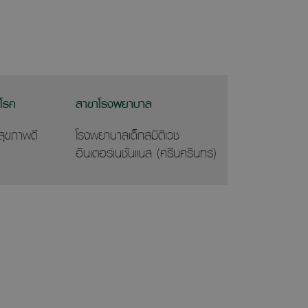
าโรค
สาขาโรงพยาบาล
กสุขภาพดี
โรงพยาบาลเด็กสมิติเวช
อินเตอร์เนชั่นแนล (ศรีนครินทร์)