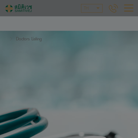
TH
Doctors Listing