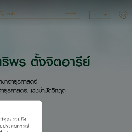
TH
ธิพร ตั้งจิตอารีย์
าขาอายุรศาสตร์
ายุรศาสตร์, เวชบำบัดวิกฤต
ภาษา
แก่คุณ รวมถึง
บมอบประสบการณ์