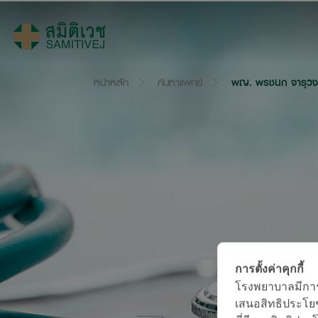
หน้าหลัก
ค้นหาแพทย์
พญ. พรชนก จารุวงศ
การตั้งค่าคุกกี้
โรงพยาบาลมีการใช
เสนอสิทธิประโยช