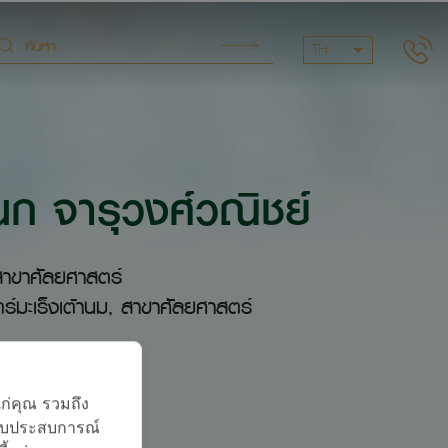
TH
 จารุวงศ์วณิชย์
าขาศัลยศาสตร์
์มะเร็งเต้านม, สาขาศัลยศาสตร์
แก่คุณ รวมถึง
บมอบประสบการณ์