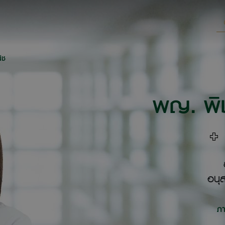
ิช
พญ. พิช
ส
อนุส
ภ