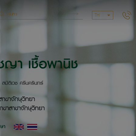
TH
ญา เชื้อพานิช
มิติเวช ศรีนครินทร์
สาขาจักษุวิทยา
าขาสาขาจักษุวิทยา
าษา