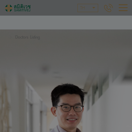
TH
Doctors Listing