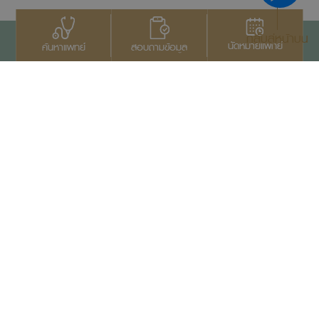
กลับสู่หน้าบน
นัดหมายแพทย์
สอบถามข้อมูล
ค้นหาแพทย์
ติดต่อเรา
+66 2022 2222
สงวนลิขสิทธิ์ © 2569
บริษัทสมิติเวช จำกัด (มหาชน)