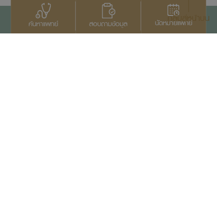
กลับสู่หน้าบน
นัดหมายแพทย์
สอบถามข้อมูล
ค้นหาแพทย์
ติดต่อเรา
+66 2022 2222
สงวนลิขสิทธิ์ © 2569
บริษัทสมิติเวช จำกัด (มหาชน)
เอกสารประกาศความเป็นส่วนตัว