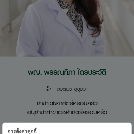
พญ. พรรณทิภา ไตรประวัติ
สมิติเวช สุขุมวิท
สาขาเวชศาสตร์ครอบครัว
อนุสาขาสาขาเวชศาสตร์ครอบครัว
ภาษา
การตั้งค่าคุกกี้