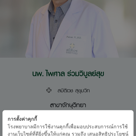
นพ. ไพศาล ร่วมวิบูลย์สุข
สมิติเวช สุขุมวิท
สาขาจักษุวิทยา
อนุสาขาสาขาจักษุวิทยา
การตั้งค่าคุกกี้
โรงพยาบาลมีการใช้งานคุกกี้เพื่อมอบประสบการณ์การใช้
ภาษา
งานเว็บไซต์ที่ดียิ่งขึ้นให้แก่คุณ รวมถึง เสนอสิทธิประโยชน์