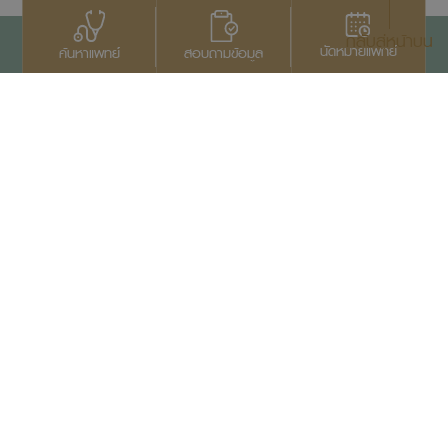
กลับสู่หน้าบน
นัดหมายแพทย์
สอบถามข้อมูล
ค้นหาแพทย์
ติดต่อเรา
+66 2022 2222
สงวนลิขสิทธิ์ © 2569
บริษัทสมิติเวช จำกัด (มหาชน)
เอกสารประกาศความเป็นส่วนตัว