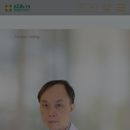
TH
Doctors Listing