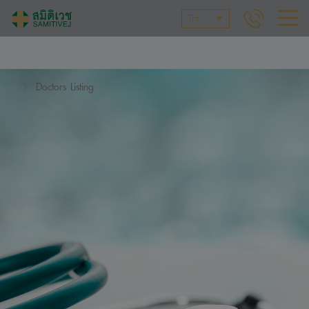
TH
Doctors Listing