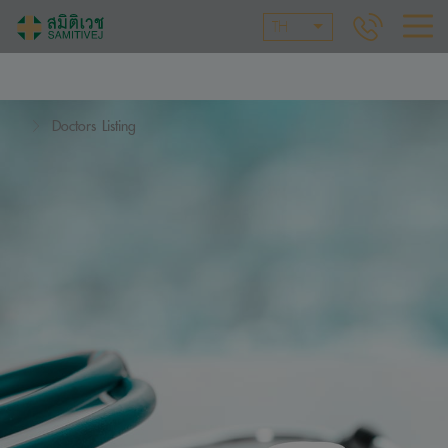
TH
Doctors Listing