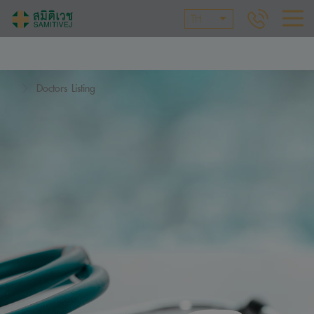
TH
Doctors Listing