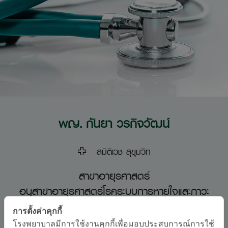
พญ. กันยา วรกิจวัฒน์
สมิติเวช สุขุมวิท
สาขาอายุรศาสตร์
อนุสาขาอายุรศาสตร์โรคระบบการหายใจและภาวะ
วิกฤตโรคระบบการหายใจ, สาขาอายุรศาสตร์
การตั้งค่าคุกกี้
โรงพยาบาลมีการใช้งานคุกกี้เพื่อมอบประสบการณ์การใช้