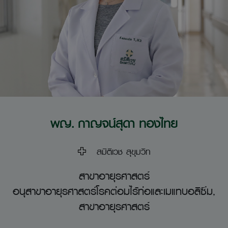
พญ. กาญจน์สุดา ทองไทย
สมิติเวช สุขุมวิท
สาขาอายุรศาสตร์
อนุสาขาอายุรศาสตร์โรคต่อมไร้ท่อและเมแทบอลิซึม,
สาขาอายุรศาสตร์