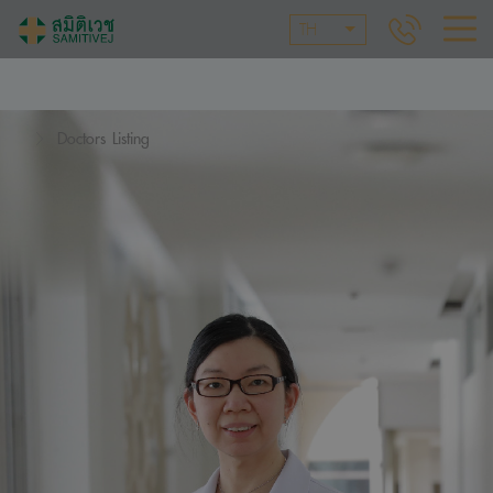
TH
Doctors Listing