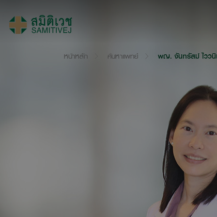
หน้าหลัก
ค้นหาแพทย์
พญ. จันทรัสม์ ไววนิ