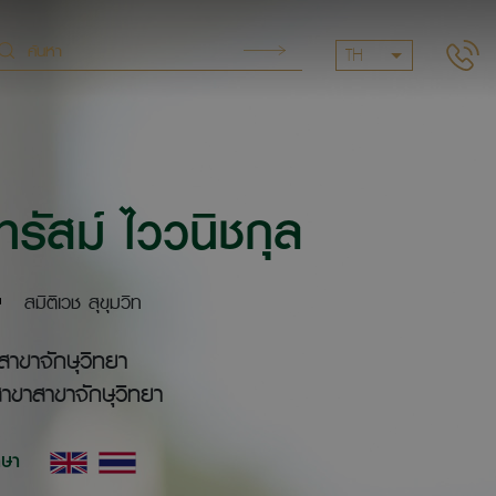
TH
รัสม์ ไววนิชกุล
สมิติเวช สุขุมวิท
สาขาจักษุวิทยา
าขาสาขาจักษุวิทยา
าษา