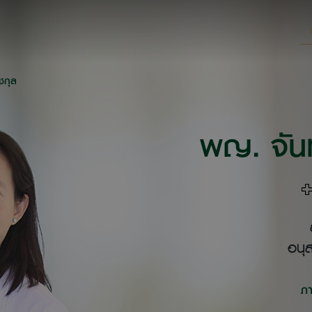
ชกุล
พญ. จันท
อนุส
ภ