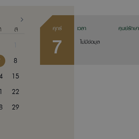
ศ
ส
ศุกร์
เวลา
ศูนย์รักษ
7
ไม่มีข้อมูล
1
7
8
4
15
1
22
8
29