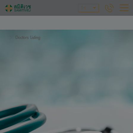
TH
Doctors Listing