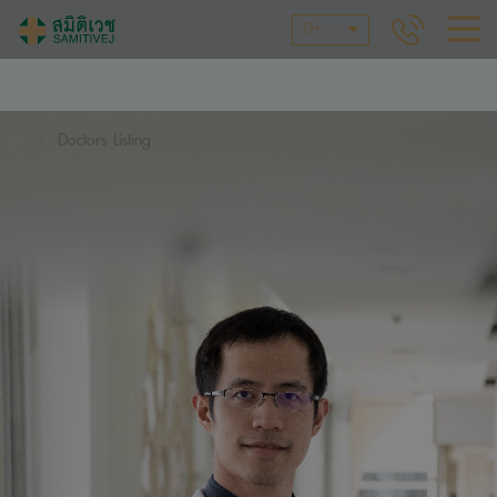
TH
Doctors Listing