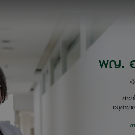
พญ. อร
สาขา
อนุสาขา
ภ