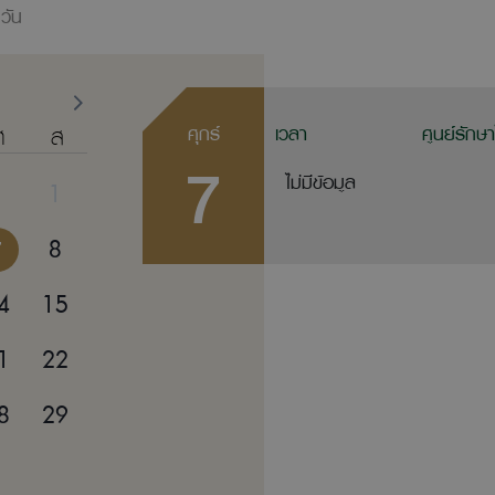
วัน
ศ
ส
ศุกร์
เวลา
ศูนย์รักษ
7
ไม่มีข้อมูล
1
7
8
4
15
1
22
8
29