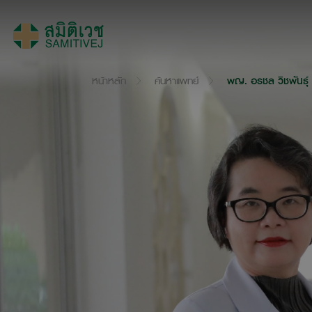
หน้าหลัก
ค้นหาแพทย์
พญ. อรชล วิชพันธุ์