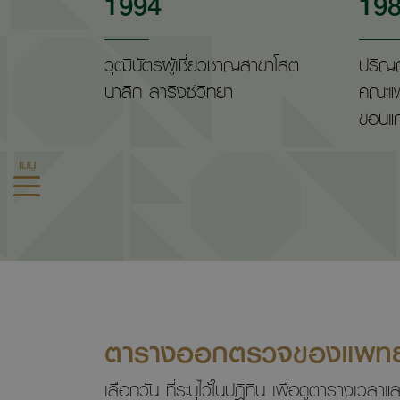
1994
19
วุฒิบัตรผู้เชี่ยวชาญสาขาโสต
ปริญ
นาสิก ลาริงซ์วิทยา
คณะแ
ขอนแก
เมนู
ตารางออกตรวจของแพทย
เลือกวัน ที่ระบุไว้ในปฎิทิน เพื่อดูตารางเว