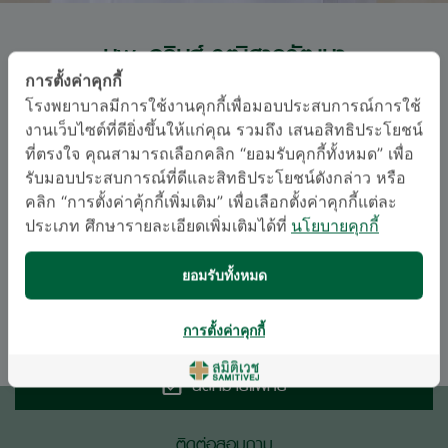
นพ. อธิษฐ์ วุฒิสารวัฒนา
การตั้งค่าคุกกี้
สมิติเวช สุขุมวิท
โรงพยาบาลมีการใช้งานคุกกี้เพื่อมอบประสบการณ์การใช้
งานเว็บไซต์ที่ดียิ่งขึ้นให้แก่คุณ รวมถึง เสนอสิทธิประโยชน์
สาขาอายุรศาสตร์
ที่ตรงใจ คุณสามารถเลือกคลิก “ยอมรับคุกกี้ทั้งหมด” เพื่อ
อนุสาขาอายุรศาสตร์โรคภูมิแพ้และภูมิคุ้มกันทาง
รับมอบประสบการณ์ที่ดีและสิทธิประโยชน์ดังกล่าว หรือ
คลิก “การตั้งค่าคุ้กกี้เพิ่มเติม” เพื่อเลือกตั้งค่าคุกกี้แต่ละ
คลินิก, สาขาอายุรศาสตร์
ประเภท ศึกษารายละเอียดเพิ่มเติมได้ที่
นโยบายคุกกี้
ภาษา
ยอมรับทั้งหมด
อังกฤษ
ไทย
การตั้งค่าคุกกี้
นัดหมายแพทย์
ติดต่อสอบถาม