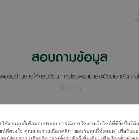
สอบถามข้อมูล
อร์มด้านล่างให้ครบถ้วน ทางโรงพยาบาลจะติดต่อกลับภายใน
*โปรดระบุ
าม*
้งานคุกกี้เพื่อมอบประสบการณ์การใช้งานเว็บไซต์ที่ดียิ่งขึ้นให้
า*
น์ที่ตรงใจ คุณสามารถเลือกคลิก “ยอมรับคุกกี้ทั้งหมด” เพื่อรั
ชน์ดังกล่าว หรือคลิก “การตั้งค่าคุ้กกี้เพิ่มเติม” เพื่อเลือกตั้งค่าคุก