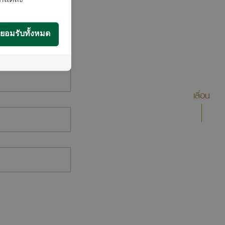
ยอมรับทั้งหมด
เลื่อน