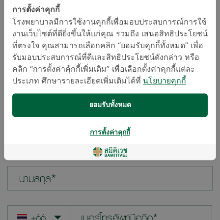
โรงพยาบาลสาขา*
การตั้งค่าคุกกี้
โรงพยาบาลมีการใช้งานคุกกี้เพื่อมอบประสบการณ์การใช้
งานเว็บไซต์ที่ดียิ่งขึ้นให้แก่คุณ รวมถึง เสนอสิทธิประโยชน์
คำถามของคุณ*
ที่ตรงใจ คุณสามารถเลือกคลิก “ยอมรับคุกกี้ทั้งหมด” เพื่อ
รับมอบประสบการณ์ที่ดีและสิทธิประโยชน์ดังกล่าว หรือ
คลิก “การตั้งค่าคุ้กกี้เพิ่มเติม” เพื่อเลือกตั้งค่าคุกกี้แต่ละ
ประเภท ศึกษารายละเอียดเพิ่มเติมได้ที่
นโยบายคุกกี้
ยอมรับทั้งหมด
การตั้งค่าคุกกี้
ชื่อ*
นามสกุล*