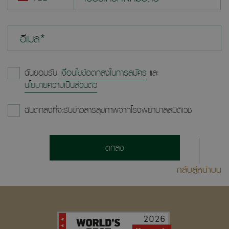
อีเมล*
ฉันยอมรับ
เงื่อนไขข้อตกลงในการสมัคร
และ
นโยบายความเป็นส่วนตัว
ฉันตกลงที่จะรับข่าวสารสุขภาพจากโรงพยาบาลสมิติเวช
ตกลง
กลับสู่หน้าบน