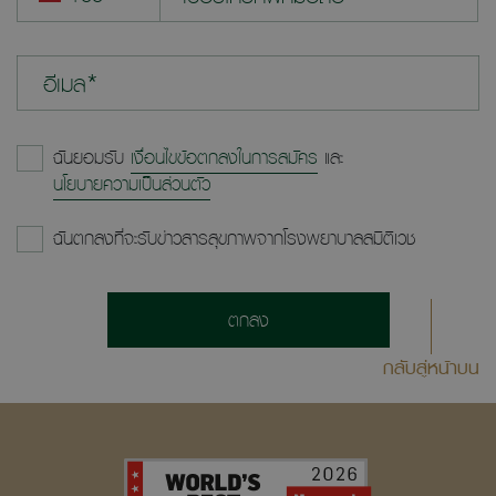
อีเมล*
ฉันยอมรับ
เงื่อนไขข้อตกลงในการสมัคร
และ
นโยบายความเป็นส่วนตัว
ฉันตกลงที่จะรับข่าวสารสุขภาพจากโรงพยาบาลสมิติเวช
ตกลง
กลับสู่หน้าบน