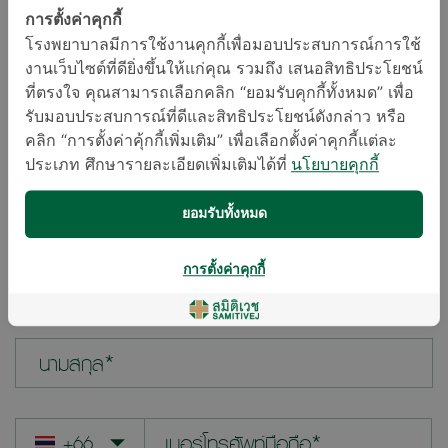
โรงพยาบาลสาขา*
การตั้งค่าคุกกี้
โรงพยาบาลมีการใช้งานคุกกี้เพื่อมอบประสบการณ์การใช้
งานเว็บไซต์ที่ดียิ่งขึ้นให้แก่คุณ รวมถึง เสนอสิทธิประโยชน์
คำถามของคุณ*
ที่ตรงใจ คุณสามารถเลือกคลิก “ยอมรับคุกกี้ทั้งหมด” เพื่อ
รับมอบประสบการณ์ที่ดีและสิทธิประโยชน์ดังกล่าว หรือ
คลิก “การตั้งค่าคุ้กกี้เพิ่มเติม” เพื่อเลือกตั้งค่าคุกกี้แต่ละ
ประเภท ศึกษารายละเอียดเพิ่มเติมได้ที่
นโยบายคุกกี้
ยอมรับทั้งหมด
การตั้งค่าคุกกี้
ชื่อ*
นามสกุล*