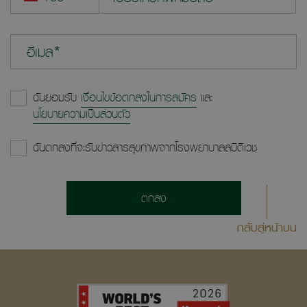
อีเมล*
ฉันยอมรับ
เงื่อนไขข้อตกลงในการสมัคร
และ
นโยบายความเป็นส่วนตัว
ฉันตกลงที่จะรับข่าวสารสุขภาพจากโรงพยาบาลสมิติเวช
ตกลง
กลับสู่หน้าบน