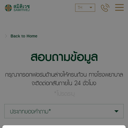
TH
Back to Home
สอบถามข้อมูล
กรุณากรอกฟอร์มด้านล่างให้ครบถ้วน ทางโรงพยาบาล
จะติดต่อกลับภายใน 24 ชั่วโมง
*โปรดระบุ
ประเภทของคำถาม*