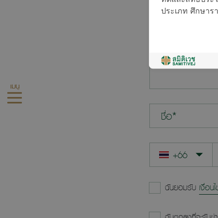
ประเภท ศึกษารายล
คำถามของคุณ
เมนู
ชื่อ*
ฉันยอมรับ
เงื่อ
ฉันตกลงที่จะรับข