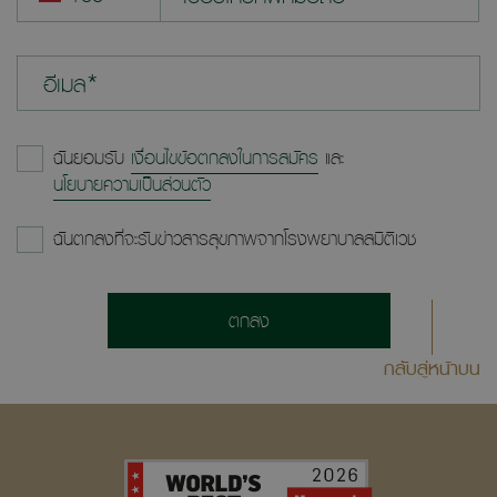
อีเมล*
ฉันยอมรับ
เงื่อนไขข้อตกลงในการสมัคร
และ
นโยบายความเป็นส่วนตัว
ฉันตกลงที่จะรับข่าวสารสุขภาพจากโรงพยาบาลสมิติเวช
ตกลง
กลับสู่หน้าบน