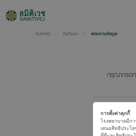
หน้าหลัก
ติดต่อเรา
สอบถามข้อมูล
กรุณากรอกฟ
ประเภทของคำถ
การตั้งค่าคุกกี้
โรงพยาบาลมีการใช
โรงพยาบาลสาข
เสนอสิทธิประโยช
ที่ดีและสิทธิประโย