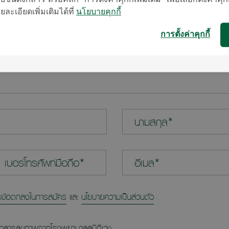
ะเอียดเพิ่มเติมได้ที่
นโยบายคุกกี้
*
การตั้งค่าคุกกี้
นามสกุล*
อีเมล*
นไขข้อตกลงในการสมัคร
และ
นโยบายความเป็นส่วนตัว
่าวสารสุขภาพจากโรงพยาบาลสมิติเวช