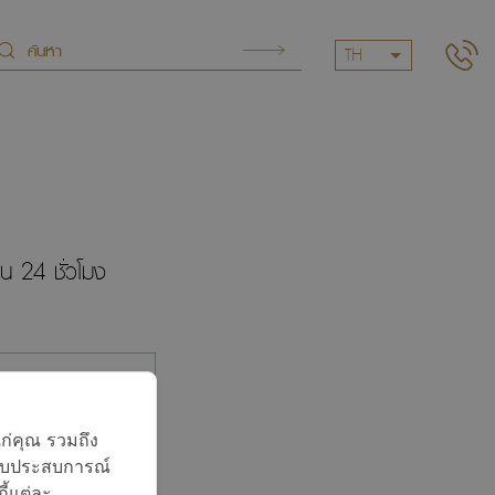
TH
 24 ชั่วโมง
แก่คุณ รวมถึง
บมอบประสบการณ์
กี้แต่ละ