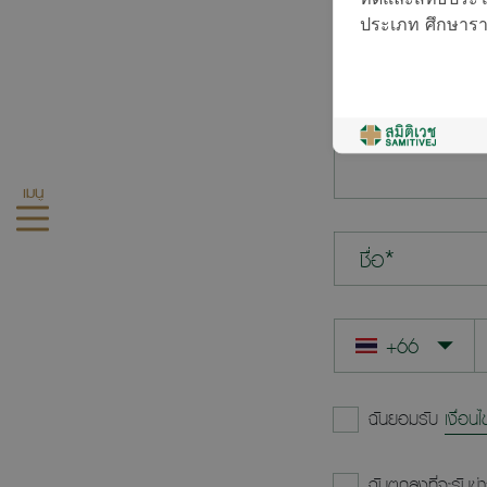
ประเภท ศึกษารายล
คำถามของคุณ
เมนู
ชื่อ*
ฉันยอมรับ
เงื่อ
ฉันตกลงที่จะรับข