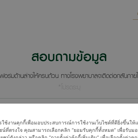
สอบถามข้อมูล
อร์มด้านล่างให้ครบถ้วน ทางโรงพยาบาลจะติดต่อกลับภายใน
*โปรดระบุ
าม*
้งานคุกกี้เพื่อมอบประสบการณ์การใช้งานเว็บไซต์ที่ดียิ่งขึ้นให้
า*
น์ที่ตรงใจ คุณสามารถเลือกคลิก “ยอมรับคุกกี้ทั้งหมด” เพื่อรั
ชน์ดังกล่าว หรือคลิก “การตั้งค่าคุ้กกี้เพิ่มเติม” เพื่อเลือกตั้งค่าคุก