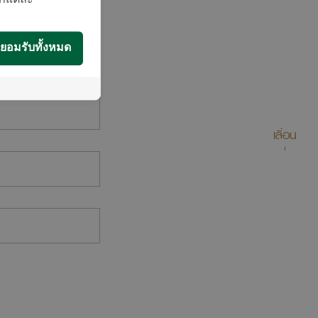
ยอมรับทั้งหมด
เลื่อน