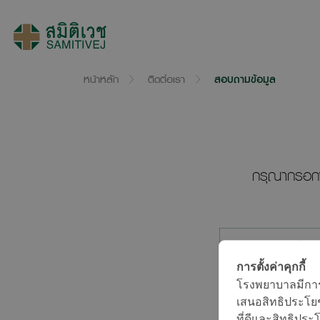
หน้าหลัก
ติดต่อเรา
สอบถามข้อมูล
กรุณากรอกฟ
ประเภทของคำถ
การตั้งค่าคุกกี้
โรงพยาบาลมีการใช
โรงพยาบาลสาข
เสนอสิทธิประโยช
ที่ดีและสิทธิประโย