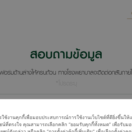
สอบถามข้อมูล
อร์มด้านล่างให้ครบถ้วน ทางโรงพยาบาลจะติดต่อกลับภายใน
*โปรดระบุ
าม*
้งานคุกกี้เพื่อมอบประสบการณ์การใช้งานเว็บไซต์ที่ดียิ่งขึ้นให้
า*
น์ที่ตรงใจ คุณสามารถเลือกคลิก “ยอมรับคุกกี้ทั้งหมด” เพื่อรั
ชน์ดังกล่าว หรือคลิก “การตั้งค่าคุ้กกี้เพิ่มเติม” เพื่อเลือกตั้งค่าคุก