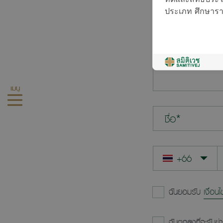
ประเภท ศึกษารายล
คำถามของคุณ
เมนู
ชื่อ*
ฉันยอมรับ
เงื่อ
ฉันตกลงที่จะรับข