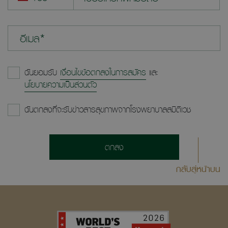
อีเมล*
ฉันยอมรับ
เงื่อนไขข้อตกลงในการสมัคร
และ
นโยบายความเป็นส่วนตัว
ฉันตกลงที่จะรับข่าวสารสุขภาพจากโรงพยาบาลสมิติเวช
ตกลง
กลับสู่หน้าบน