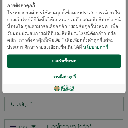
โรงพยาบาลสาขา*
การตั้งค่าคุกกี้
โรงพยาบาลมีการใช้งานคุกกี้เพื่อมอบประสบการณ์การใช้
งานเว็บไซต์ที่ดียิ่งขึ้นให้แก่คุณ รวมถึง เสนอสิทธิประโยชน์
คำถามของคุณ*
ที่ตรงใจ คุณสามารถเลือกคลิก “ยอมรับคุกกี้ทั้งหมด” เพื่อ
รับมอบประสบการณ์ที่ดีและสิทธิประโยชน์ดังกล่าว หรือ
คลิก “การตั้งค่าคุ้กกี้เพิ่มเติม” เพื่อเลือกตั้งค่าคุกกี้แต่ละ
ประเภท ศึกษารายละเอียดเพิ่มเติมได้ที่
นโยบายคุกกี้
ยอมรับทั้งหมด
การตั้งค่าคุกกี้
ชื่อ*
นามสกุล*