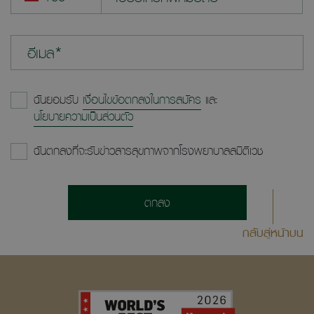
อีเมล*
ฉันยอมรับ
เงื่อนไขข้อตกลงในการสมัคร
และ
นโยบายความเป็นส่วนตัว
ฉันตกลงที่จะรับข่าวสารสุขภาพจากโรงพยาบาลสมิติเวช
ตกลง
กลับสู่หน้าบน