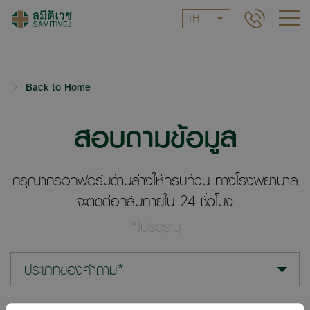
TH
Back to Home
สอบถามข้อมูล
กรุณากรอกฟอร์มด้านล่างให้ครบถ้วน ทางโรงพยาบาล
จะติดต่อกลับภายใน 24 ชั่วโมง
*โปรดระบุ
ประเภทของคำถาม*