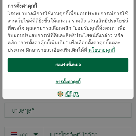
โรงพยาบาลสาขา*
การตั้งค่าคุกกี้
โรงพยาบาลมีการใช้งานคุกกี้เพื่อมอบประสบการณ์การใช้
งานเว็บไซต์ที่ดียิ่งขึ้นให้แก่คุณ รวมถึง เสนอสิทธิประโยชน์
คำถามของคุณ*
ที่ตรงใจ คุณสามารถเลือกคลิก “ยอมรับคุกกี้ทั้งหมด” เพื่อ
รับมอบประสบการณ์ที่ดีและสิทธิประโยชน์ดังกล่าว หรือ
คลิก “การตั้งค่าคุ้กกี้เพิ่มเติม” เพื่อเลือกตั้งค่าคุกกี้แต่ละ
ประเภท ศึกษารายละเอียดเพิ่มเติมได้ที่
นโยบายคุกกี้
ยอมรับทั้งหมด
การตั้งค่าคุกกี้
ชื่อ*
นามสกุล*