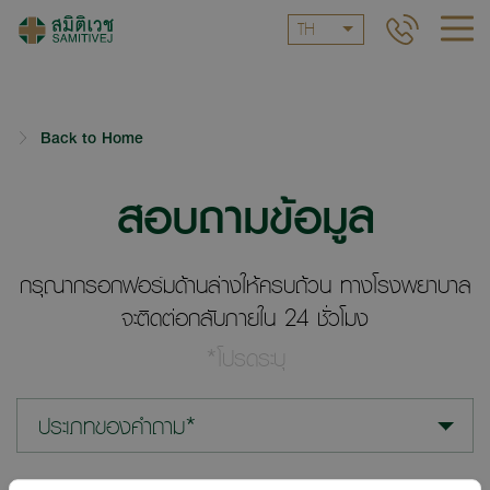
TH
Back to Home
สอบถามข้อมูล
กรุณากรอกฟอร์มด้านล่างให้ครบถ้วน ทางโรงพยาบาล
จะติดต่อกลับภายใน 24 ชั่วโมง
*โปรดระบุ
ประเภทของคำถาม*