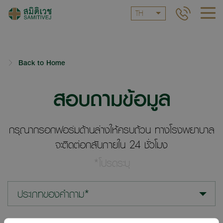
TH
Back to Home
สอบถามข้อมูล
กรุณากรอกฟอร์มด้านล่างให้ครบถ้วน ทางโรงพยาบาล
จะติดต่อกลับภายใน 24 ชั่วโมง
*โปรดระบุ
ประเภทของคำถาม*