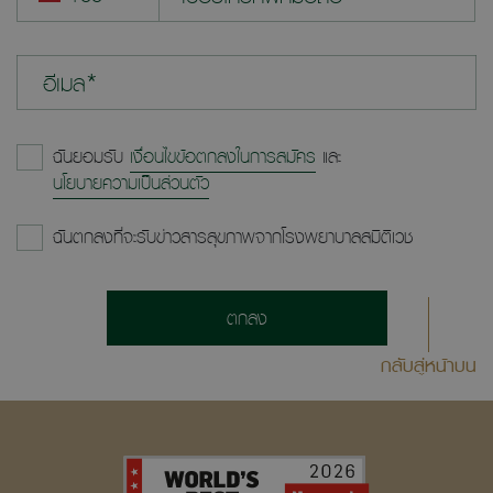
อีเมล*
ฉันยอมรับ
เงื่อนไขข้อตกลงในการสมัคร
และ
นโยบายความเป็นส่วนตัว
ฉันตกลงที่จะรับข่าวสารสุขภาพจากโรงพยาบาลสมิติเวช
ตกลง
กลับสู่หน้าบน