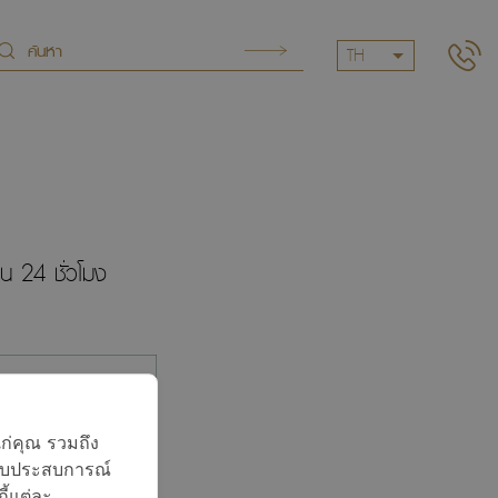
TH
 24 ชั่วโมง
แก่คุณ รวมถึง
บมอบประสบการณ์
กี้แต่ละ