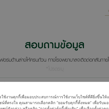
สอบถามข้อมูล
อร์มด้านล่างให้ครบถ้วน ทางโรงพยาบาลจะติดต่อกลับภายใน
*โปรดระบุ
าม*
้งานคุกกี้เพื่อมอบประสบการณ์การใช้งานเว็บไซต์ที่ดียิ่งขึ้นให้
า*
น์ที่ตรงใจ คุณสามารถเลือกคลิก “ยอมรับคุกกี้ทั้งหมด” เพื่อรั
ชน์ดังกล่าว หรือคลิก “การตั้งค่าคุ้กกี้เพิ่มเติม” เพื่อเลือกตั้งค่าคุก