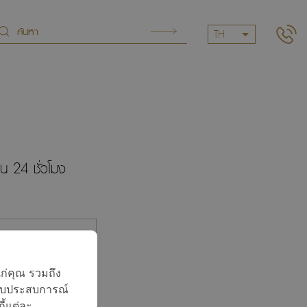
TH
 24 ชั่วโมง
แก่คุณ รวมถึง
บมอบประสบการณ์
กี้แต่ละ