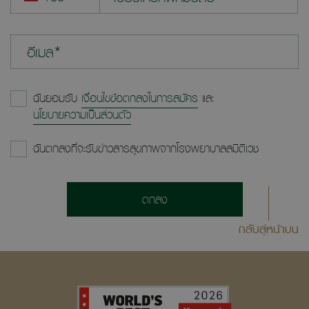
อีเมล*
ฉันยอมรับ
เงื่อนไขข้อตกลงในการสมัคร
และ
นโยบายความเป็นส่วนตัว
ฉันตกลงที่จะรับข่าวสารสุขภาพจากโรงพยาบาลสมิติเวช
ตกลง
กลับสู่หน้าบน