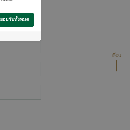
ยอมรับทั้งหมด
เลื่อน