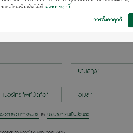
ะเอียดเพิ่มเติมได้ที่
นโยบายคุกกี้
*
การตั้งค่าคุกกี้
นามสกุล*
อีเมล*
นไขข้อตกลงในการสมัคร
และ
นโยบายความเป็นส่วนตัว
่าวสารสุขภาพจากโรงพยาบาลสมิติเวช