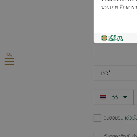
ประเภท ศึกษารายล
คำถามของคุณ
เมนู
ชื่อ*
ฉันยอมรับ
เงื่อ
ฉันตกลงที่จะรับข