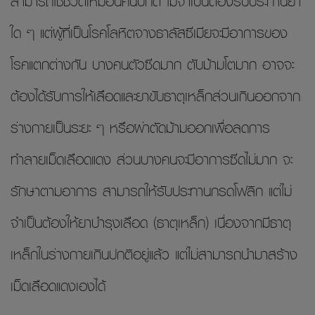
สามารถใช้ชีวิตเหมือนคนปกติ ไม่จำเป็นต้องรับประทานยา
ใด ๆ แต่ผู้ที่เป็นโรคโลหิตจางธาลัสซีเมียจะมีอาการของ
โรคแตกต่างกัน บางคนตัวซีดมาก ตับม้ามโตมาก อาจจะ
ต้องได้รับการให้เลือดและยาขับธาตุเหล็กส่วนเกินออกจาก
ร่างกายเป็นระยะ ๆ หรือผ่าตัดม้ามออกเพื่อลดการ
ทำลายเม็ดเลือดแดง ส่วนบางคนจะมีอาการซีดไม่มาก จะ
รักษาตามอาการ สามารถให้รับประทานกรดโฟลิก แต่ไม่
จำเป็นต้องให้ยาบำรุงเลือด (ธาตุเหล็ก) เนื่องจากมีธาตุ
เหล็กในร่างกายเกินปกติอยู่แล้ว แต่ไม่สามารถนำมาสร้าง
เม็ดเลือดแดงเองได้