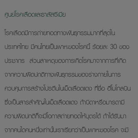
ศูนย์โรคเลือดและธาลัสซีเมีย
โรคเลือดมีการถ่ายทอดทางพันธุกรรมมากที่สุดใน
ประเทศไทย มีคนไทยเป็นพาหะของโรคนี้ ร้อยละ 30 ของ
ประชากร ส่วนสาเหตุของการเกิดโรคมาจากการที่เกิด
จากความผิดปกติทางพันธุกรรมของร่างกายในการ
ควบคุมการสร้างโปรตีนในเม็ดเลือดแดง ที่ชื่อ ฮีโมโกลบิน
ซึ่งเป็นสารสำคัญในเม็ดเลือดแดง ถ้าบิดาหรือมารดามี
ความผิดปกติก็จะมีโอกาสถ่ายทอดให้บุตรได้ ถ้าได้รับมา
จากคนใดคนหนึ่งเท่านั้นเราเรียกว่าเป็นพาหะของโรค จะมี