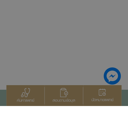
นัดหมายแพทย์
สอบถามข้อมูล
ค้นหาแพทย์