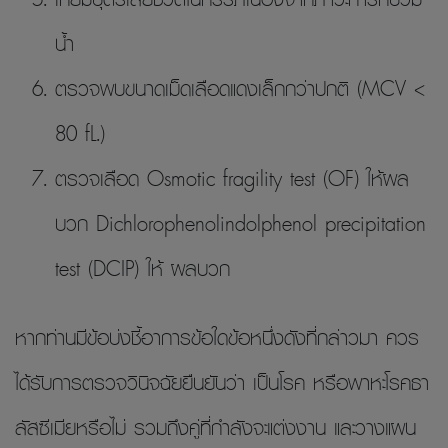
น้ำ
ตรวจพบขนาดเม็ดเลือดแดงเล็กกว่าปกติ (MCV <
80 fL.)
ตรวจเลือด Osmotic fragility test (OF) ให้ผล
บวก Dichlorophenolindolphenol precipitation
test (DCIP) ให้ ผลบวก
หากท่านมีข้อบ่งชี้อาการข้อใดข้อหนึ่งดังที่กล่าวมา ควร
ได้รับการตรวจวินิจฉัยยืนยันว่า เป็นโรค หรือพาหะโรคธา
ลัสซีเมียหรือไม่ รวมถึงคู่ที่กำลังจะแต่งงาน และวางแผน