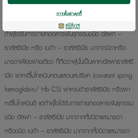
เบต้า – ธาลัสซีเมีย (beta – thalassemia)
การตั้งค่าคุกกี้
ถ้าผู้ใดรับการถ่ายทอดสารพันธุกรรมชนิด อัลฟา –
ธาลัสซีเมีย หรือ เบต้า – ธาลัสซีเมีย มาจากบิดาหรือ
มารดาเพียงฝ่ายเดียว ก็ถือว่าผู้นั้นเป็นพาหะอัลฟาธาลัสซี
เมีย พาหะฮีโมโกลบินคอนแสตนสปริงค์ (constant spring
hemoglobin/ Hb CS) พาหะเบต้าธาลัสซีเมีย หรือพา
หะฮีโมโกลบินอี แต่ถ้าผู้ใดได้รับการถ่ายทอดสารพันธุกรรม
ชนิด อัลฟา – ธาลัสซีเมีย มากจากทั้งบิดาและมารดา
หรือชนิด เบต้า – ธาลัสซีเมีย มากจากทั้งบิดาและมารดา