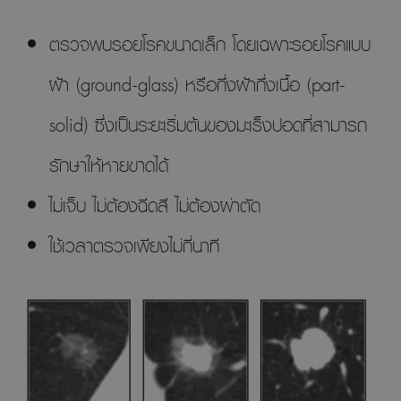
ตรวจพบรอยโรคขนาดเล็ก โดยเฉพาะรอยโรคแบบ
ฝ้า (ground-glass) หรือกึ่งฝ้ากึ่งเนื้อ (part-
solid) ซึ่งเป็นระยะเริ่มต้นของมะเร็งปอดที่สามารถ
รักษาให้หายขาดได้
ไม่เจ็บ ไม่ต้องฉีดสี ไม่ต้องผ่าตัด
ใช้เวลาตรวจเพียงไม่กี่นาที