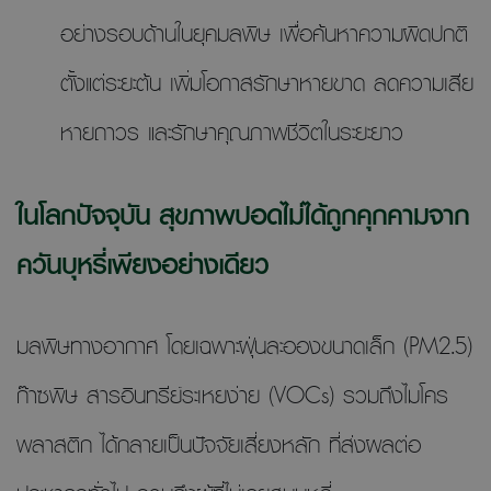
อย่างรอบด้านในยุคมลพิษ เพื่อค้นหาความผิดปกติ
ตั้งแต่ระยะต้น เพิ่มโอกาสรักษาหายขาด ลดความเสีย
หายถาวร และรักษาคุณภาพชีวิตในระยะยาว
ในโลกปัจจุบัน สุขภาพปอดไม่ได้ถูกคุกคามจาก
ควันบุหรี่เพียงอย่างเดียว
มลพิษทางอากาศ โดยเฉพาะฝุ่นละอองขนาดเล็ก (PM2.5)
ก๊าซพิษ สารอินทรีย์ระเหยง่าย (VOCs) รวมถึงไมโคร
พลาสติก ได้กลายเป็นปัจจัยเสี่ยงหลัก ที่ส่งผลต่อ