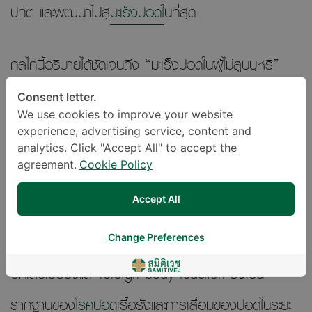
ปกติ และพัฒนาไปสู่
มะเร็งปอดใ
นที่สุด
กลไกนี้อธิบายได้ชัดเจนถึง “มะเร็งปอดในผู้ไม่สูบบุหรี่”
โดยเฉพาะในประชากรเอเชียที่พบการกลายพันธุ์ของ EGFR
Consent letter.
We use cookies to improve your website
สูงกว่าประชากรตะวันตก
experience, advertising service, content and
analytics. Click "Accept All" to accept the
agreement.
Cookie Policy
นอกจากนี้ มลพิษยังเสริมฤทธิ์ซึ่งกันและกัน ทำหน้าที่เป็น
Accept All
“พาหะ” นำโลหะหนักและสารพิษเข้าสู่ปอด ขณะที่ VOCs
และไมโครพลาสติกสามารถซึมผ่านเยื่อบุผิว กระตุ้นการ
Change Preferences
อักเสบเรื้อรังและ foreign body reaction ซึ่งเป็น
รากฐานของ
โรคปอด
เรื้อรังและการเสื่อมของปอดในระยะ