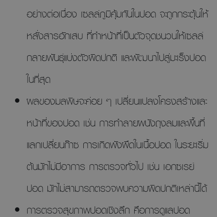
อย่างต่อเนื่อง เซลล์ภูมิคุ้มกันในปอด จะถูกกระตุ้นให้
หลั่งสารอักเสบ ที่ทำหน้าที่เป็นตัวจุดชนวนให้เซลล์
กลายพันธุ์แบ่งตัวผิดปกติ และพัฒนาไปสู่มะเร็งปอด
ในที่สุด
ผลของมลพิษจะค่อย ๆ เปลี่ยนแปลงโครงสร้างและ
หน้าที่ของปอด เช่น การทำลายผนังถุงลมและพื้นที่
แลกเปลี่ยนก๊าซ การเกิดพังผืดในเนื้อปอด ในระยะเริ่ม
ต้นมักไม่มีอาการ การตรวจทั่วไป เช่น เอกซเรย์
ปอด มักไม่สามารถตรวจพบความผิดปกติเหล่านี้ได้
การตรวจสุขภาพปอดเชิงลึก คือการดูแลปอด