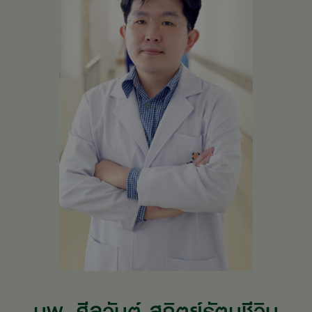
นพ. ศีลวันต์ สถิตย์รัตนชีวิน