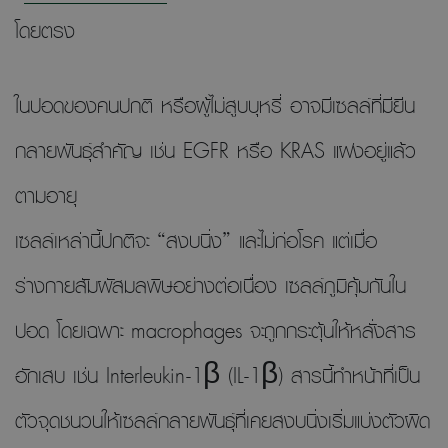
โดยตรง
ในปอดของคนปกติ หรือผู้ไม่สูบบุหรี่ อาจมีเซลล์ที่มียีน
กลายพันธุ์สำคัญ เช่น EGFR หรือ KRAS แฝงอยู่แล้ว
ตามอายุ
เซลล์เหล่านี้ปกติจะ “สงบนิ่ง” และไม่ก่อโรค แต่เมื่อ
ร่างกายสัมผัสมลพิษอย่างต่อเนื่อง เซลล์ภูมิคุ้มกันใน
ปอด โดยเฉพาะ macrophages จะถูกกระตุ้นให้หลั่งสาร
อักเสบ เช่น Interleukin-1β (IL-1β) สารนี้ทำหน้าที่เป็น
ตัวจุดชนวนให้เซลล์กลายพันธุ์ที่เคยสงบนิ่งเริ่มแบ่งตัวผิด